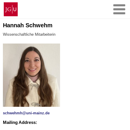
Zum
Johannes
Inhalt
Gutenberg-
springen
Universität
Mainz
Hannah Schwehm
Wissenschaftliche Mitarbeiterin
schwehmh@uni-mainz.de
Mailing Address: