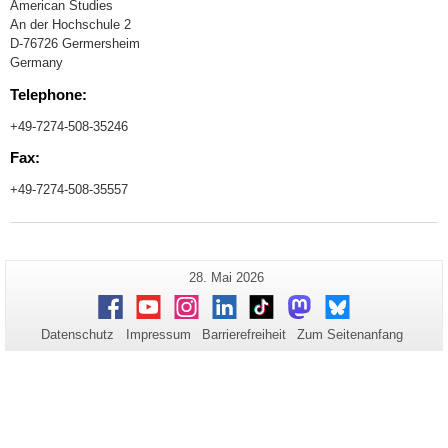
American Studies
An der Hochschule 2
D-76726 Germersheim
Germany
Telephone:
+49-7274-508-35246
Fax:
+49-7274-508-35557
Zusätzliche
Letzte
28. Mai 2026
Seiten-
Aktualisierung:
Informationen
Facebook
Youtube
Instagram
LinkedIn
TikTok
Mastodon
Bluesky
Name:
zu
Datenschutz
Impressum
Barrierefreiheit
Zum Seitenanfang
dieser
Seite